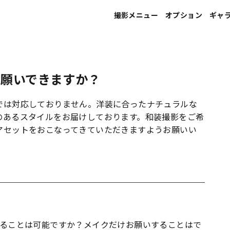
撮影メニュー
オプション
ギャ
宣材写真
ヘアメイク
お願いできますか？
プロフィール写真
フォトレタッチ
就活写真
印刷
では対応しておりません。洋装に合ったナチュラルな
のあるスタイルをお届けしております。和装撮影をご希
就活写真（エアライン向け）
アセットをおこなってきていただきますようお願いい
家族写真
婚活･マッチングアプリ写真
ウエディング写真
マタニティ写真
ることは可能ですか？メイクだけお願いすることはで