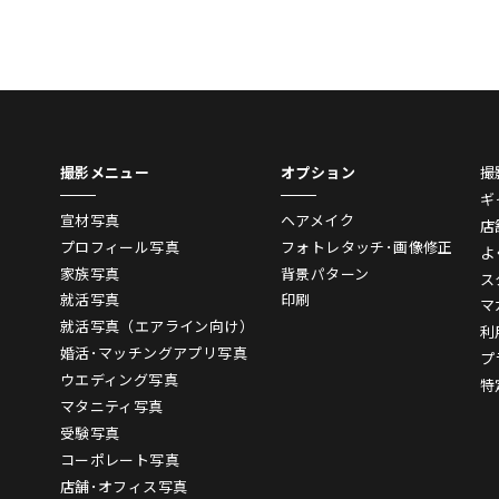
撮影メニュー
オプション
撮
ギ
宣材写真
ヘアメイク
店
プロフィール写真
フォトレタッチ･画像修正
よ
家族写真
背景パターン
ス
就活写真
印刷
マ
就活写真（エアライン向け）
利
婚活･マッチングアプリ写真
プ
ウエディング写真
特
マタニティ写真
受験写真
コーポレート写真
店舗･オフィス写真