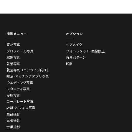
撮影メニュー
オプション
宣材写真
ヘアメイク
プロフィール写真
フォトレタッチ･画像修正
家族写真
背景パターン
就活写真
印刷
就活写真（エアライン向け）
婚活･マッチングアプリ写真
ウエディング写真
マタニティ写真
受験写真
コーポレート写真
店舗･オフィス写真
商品撮影
出張撮影
士業撮影