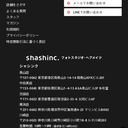
メールでお問い合わせ
店舗をさがす
よくある質問
LINEでお問い合わせ
スタッフ
マガジン
利用規約
プライバシーポリシー
特定商取引法に基づく表記
フォトスタジオ･ヘアメイク
シャシンク
青山店
〒107-0062 東京都港区南青山2-14-14 南青山KFKビル201
中目黒店
〒153-0043 東京都目黒区東山1-4-13 ASA東山ビル3F B号室
池袋店
〒171-0022 東京都豊島区南池袋2-33-6 大同ビル6F
横浜店
〒231-0002 神奈川県横浜市中区海岸通4-23 マリンビルB002
川崎店
〒210-0023 神奈川県川崎市川崎区小川町18-8 ルネ川崎203
営業時間: 10時〜19時
（最終受付 18時30分）