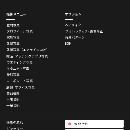
撮影メニュー
オプション
宣材写真
ヘアメイク
プロフィール写真
フォトレタッチ･画像修正
家族写真
背景パターン
就活写真
印刷
就活写真（エアライン向け）
婚活･マッチングアプリ写真
ウエディング写真
マタニティ写真
受験写真
コーポレート写真
店舗･オフィス写真
商品撮影
出張撮影
士業撮影
撮影の流れ
Web予約
ギャラリー