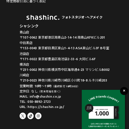
特定商取引法に基づく表記
フォトスタジオ･ヘアメイク
シャシンク
青山店
〒107-0062 東京都港区南青山2-14-14 南青山KFKビル201
中目黒店
〒153-0043 東京都目黒区東山1-4-13 ASA東山ビル3F B号室
池袋店
〒171-0022 東京都豊島区南池袋2-33-6 大同ビル6F
横浜店
〒231-0002 神奈川県横浜市中区海岸通4-23 マリンビルB002
川崎店
〒210-0023 神奈川県川崎市川崎区小川町18-8 ルネ川崎203
営業時間: 10時〜19時
（最終受付 18時30分）
定休日: なし
（年末年始を除く）
MAIL: info@shashin.co.jp
TEL: 050-8892-2723
URL: https://shashin.co.jp/