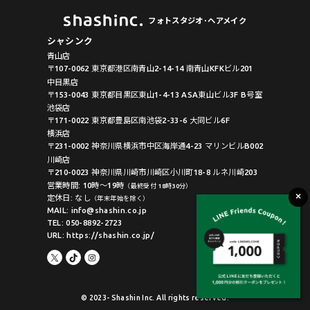
フォトスタジオ･ヘアメイク
シャシンク
青山店
〒107-0062 東京都港区南青山2-14-14 南青山KFKビル201
中目黒店
〒153-0043 東京都目黒区東山1-4-13 ASA東山ビル3F B号室
池袋店
〒171-0022 東京都豊島区南池袋2-33-6 大同ビル6F
横浜店
〒231-0002 神奈川県横浜市中区海岸通4-23 マリンビルB002
川崎店
〒210-0023 神奈川県川崎市川崎区小川町18-8 ルネ川崎203
営業時間: 10時〜19時
（最終受付 18時30分）
定休日: なし
（年末年始を除く）
MAIL: info@shashin.co.jp
TEL: 050-8892-2723
URL: https://shashin.co.jp/
© 2023- Shashin Inc. All rights reserved.