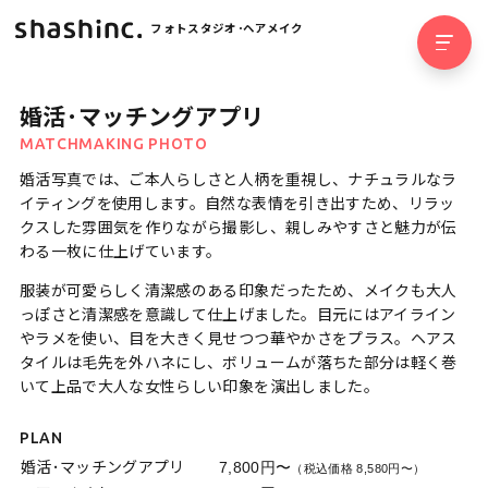
フォトスタジオ･ヘアメイク
婚活･マッチングアプリ
MATCHMAKING PHOTO
婚活写真では、ご本人らしさと人柄を重視し、ナチュラルなラ
イティングを使用します。自然な表情を引き出すため、リラッ
クスした雰囲気を作りながら撮影し、親しみやすさと魅力が伝
わる一枚に仕上げています。
服装が可愛らしく清潔感のある印象だったため、メイクも大人
っぽさと清潔感を意識して仕上げました。目元にはアイライン
やラメを使い、目を大きく見せつつ華やかさをプラス。ヘアス
タイルは毛先を外ハネにし、ボリュームが落ちた部分は軽く巻
いて上品で大人な女性らしい印象を演出しました。
PLAN
婚活･マッチングアプリ
7,800円〜
（税込価格 8,580円〜）