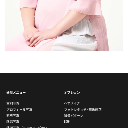
撮影メニュー
オプション
宣材写真
ヘアメイク
プロフィール写真
フォトレタッチ･画像修正
家族写真
背景パターン
就活写真
印刷
就活写真（エアライン向け）